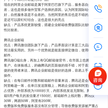
现在的阿里企业邮箱是属于阿里巴巴旗下产品，服务器自然不会
差，这也是很多做外贸客户选择的原因。认为阿里国际站做的这么
好，自然服务器是不会差的。当然阿里的售后也是不错的。另外就
是还可以跟钉钉结合，这也是很大的亮点
缺点：产品系统更新较慢，搭建企业邮箱收费版团队比较晚，交互
性比较差。
腾讯企业邮箱
优点：腾讯微信团队旗下产品，产品界面设计算是三大品牌里面最
简洁最实用的。另外一个优势就是能直接绑定微信，使用微信收发
邮件。
腾讯做C端出身，再加上有QQ邮箱做背书，在市面上也拥有一大波
客户。在体验感上，的确腾讯的页面做的很不错，对于喜欢简化便
捷的使用者来说，腾讯企业邮箱是很好的选择，容易上手，傻瓜式
操作。
缺点：在每日邮件封数和邮箱邮件容量来说，腾讯还是会比网易和
阿里略逊一筹，在单日发送限额上，网易企业邮箱和阿里邮箱比较
占优势，外部系统为1000封/天，内部系统发送无限制。腾讯企业邮
箱5用户每天的发信量才1500封。邮箱邮件上线封数，腾讯仅
30W，网易50W，阿里有200W。
收费版和免费版服务器没有区分管理，导致收费版资源被严重占